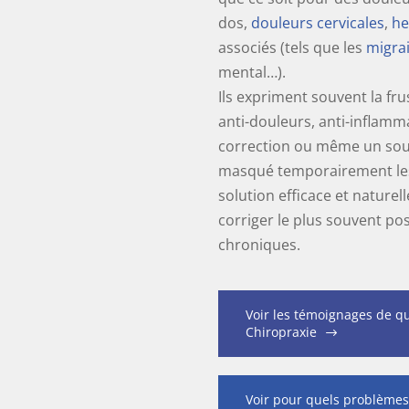
dos,
douleurs cervicales
,
he
associés (tels que les
migra
mental…).
Ils expriment souvent la fr
anti-douleurs, anti-inflamm
correction ou même un sou
masqué temporairement les
solution efficace et nature
corriger le plus souvent po
chroniques.
Voir les témoignages de q
Chiropraxie
Voir pour quels problèmes