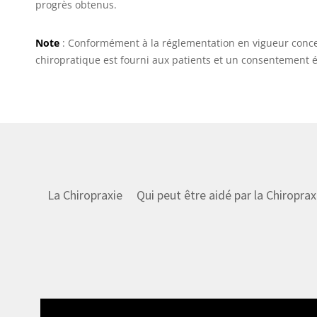
progrès obtenus.
Note
: Conformément à la réglementation en vigueur concern
chiropratique est fourni aux patients et un consentement 
La Chiropraxie
Qui peut être aidé par la Chiroprax