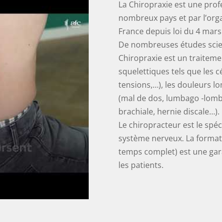
La Chiropraxie est une pro
nombreux pays et par l’orga
France depuis loi du 4 mars 
De nombreuses études scient
Chiropraxie est un traiteme
squelettiques tels que les 
tensions,…), les douleurs l
(mal de dos, lumbago -lombal
brachiale, hernie discale…).
Le chiropracteur est le spéc
système nerveux. La format
temps complet) est une gara
les patients.