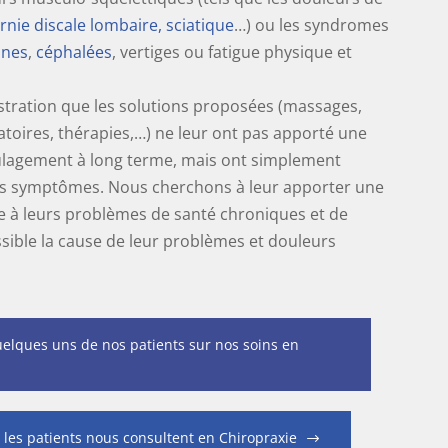
rnie discale lombaire, sciatique
…) ou les syndromes
ines
,
céphalées
, vertiges ou fatigue physique et
ustration que les solutions proposées (massages,
atoires, thérapies,…) ne leur ont pas apporté une
lagement à long terme, mais ont simplement
 symptômes. Nous cherchons à leur apporter une
lle à leurs problèmes de santé chroniques et de
ssible la cause de leur problèmes et douleurs
uelques uns de nos patients sur nos soins en
 les patients nous consultent en Chiropraxie