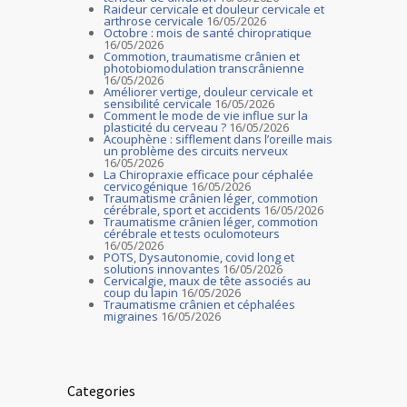
Raideur cervicale et douleur cervicale et
arthrose cervicale
16/05/2026
Octobre : mois de santé chiropratique
16/05/2026
Commotion, traumatisme crânien et
photobiomodulation transcrânienne
16/05/2026
Améliorer vertige, douleur cervicale et
sensibilité cervicale
16/05/2026
Comment le mode de vie influe sur la
plasticité du cerveau ?
16/05/2026
Acouphène : sifflement dans l’oreille mais
un problème des circuits nerveux
16/05/2026
La Chiropraxie efficace pour céphalée
cervicogénique
16/05/2026
Traumatisme crânien léger, commotion
cérébrale, sport et accidents
16/05/2026
Traumatisme crânien léger, commotion
cérébrale et tests oculomoteurs
16/05/2026
POTS, Dysautonomie, covid long et
solutions innovantes
16/05/2026
Cervicalgie, maux de tête associés au
coup du lapin
16/05/2026
Traumatisme crânien et céphalées
migraines
16/05/2026
Categories