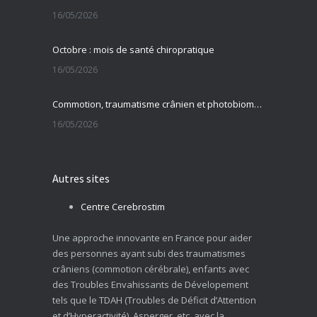
16/05/2026
Octobre : mois de santé chiropratique
16/05/2026
Commotion, traumatisme crânien et photobiomodulation transcrânienne
16/05/2026
Autres sites
Centre Cerebrostim
Une approche innovante en France pour aider
des personnes ayant subi des traumatismes
crâniens (commotion cérébrale), enfants avec
des Troubles Envahissants de Dévelopement
tels que le TDAH (Troubles de Déficit d’Attention
et d’Hyperactivité), Asperger, etc. avec la