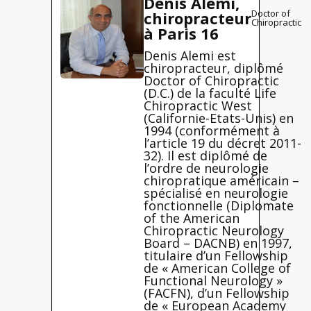
Denis Alemi,
Doctor of
chiropracteur
Chiropractic
à Paris 16
Denis Alemi est
chiropracteur, diplômé
Doctor of Chiropractic
(D.C.) de la faculté Life
Chiropractic West
(Californie-Etats-Unis) en
1994 (conformément à
l’article 19 du décret 2011-
32). Il est diplômé de
l’ordre de neurologie
chiropratique américain –
spécialisé en neurologie
fonctionnelle (Diplomate
of the American
Chiropractic Neurology
Board – DACNB) en 1997,
titulaire d’un Fellowship
de « American College of
Functional Neurology »
(FACFN), d’un Fellowship
de « European Academy