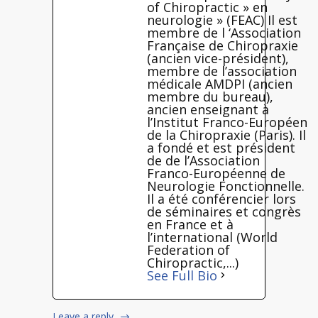
of Chiropractic » en
neurologie » (FEAC) Il est
membre de l ‘Association
Française de Chiropraxie
(ancien vice-président),
membre de l’association
médicale AMDPI (ancien
membre du bureau),
ancien enseignant à
l’Institut Franco-Européen
de la Chiropraxie (Paris). Il
a fondé et est président
de de l’Association
Franco-Européenne de
Neurologie Fonctionnelle.
Il a été conférencier lors
de séminaires et congrès
en France et à
l’international (World
Federation of
Chiropractic,...)
See Full Bio
Leave a reply