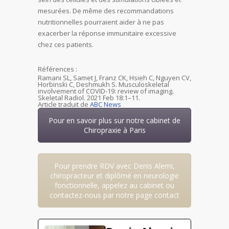
mesurées. De même des recommandations
nutritionnelles pourraient aider à ne pas
exacerber la réponse immunitaire excessive
chez ces patients.
Références :
Ramani SL, Samet J, Franz CK, Hsieh C, Nguyen CV,
Horbinski C, Deshmukh S. Musculoskeletal
involvement of COVID-19: review of imaging.
Skeletal Radiol. 2021 Feb 18:1–11.
Article traduit de
ABC News
Pour en savoir plus sur notre cabinet de
Chiropraxie à Paris
Pour prendre RDV avec Denis Alemi,
chiropracteur et diplômé en neurologie
fonctionnelle, appelez au cabinet ou
contactez-nous par notre page contact