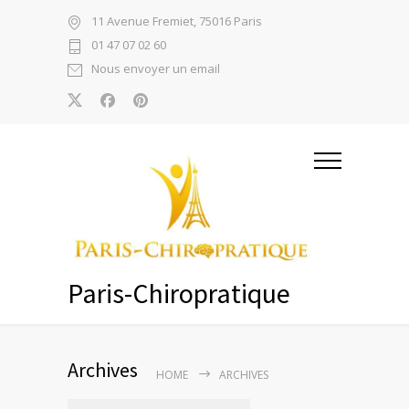
11 Avenue Fremiet, 75016 Paris
01 47 07 02 60
Nous envoyer un email
Paris-Chiropratique
Archives
HOME
ARCHIVES