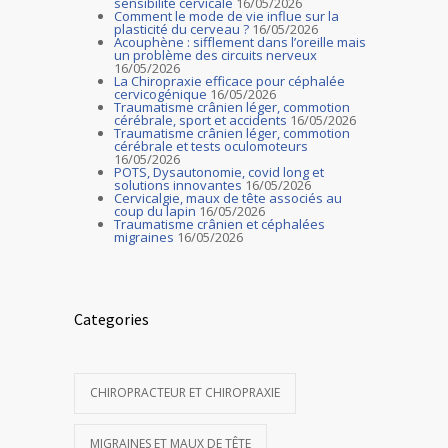
sensibilité cervicale
16/05/2026
Comment le mode de vie influe sur la
plasticité du cerveau ?
16/05/2026
Acouphène : sifflement dans l’oreille mais
un problème des circuits nerveux
16/05/2026
La Chiropraxie efficace pour céphalée
cervicogénique
16/05/2026
Traumatisme crânien léger, commotion
cérébrale, sport et accidents
16/05/2026
Traumatisme crânien léger, commotion
cérébrale et tests oculomoteurs
16/05/2026
POTS, Dysautonomie, covid long et
solutions innovantes
16/05/2026
Cervicalgie, maux de tête associés au
coup du lapin
16/05/2026
Traumatisme crânien et céphalées
migraines
16/05/2026
Categories
CHIROPRACTEUR ET CHIROPRAXIE
MIGRAINES ET MAUX DE TÊTE