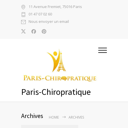
11 Avenue Fremiet, 75016 Paris
01 47 07 02 60
Nous envoyer un email
Paris-Chiropratique
Archives
HOME
ARCHIVES