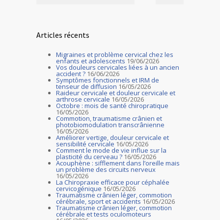
Articles récents
Migraines et problème cervical chez les
enfants et adolescents
19/06/2026
Vos douleurs cervicales liées à un ancien
accident ?
16/06/2026
Symptômes fonctionnels et IRM de
tenseur de diffusion
16/05/2026
Raideur cervicale et douleur cervicale et
arthrose cervicale
16/05/2026
Octobre : mois de santé chiropratique
16/05/2026
Commotion, traumatisme crânien et
photobiomodulation transcrânienne
16/05/2026
Améliorer vertige, douleur cervicale et
sensibilité cervicale
16/05/2026
Comment le mode de vie influe sur la
plasticité du cerveau ?
16/05/2026
Acouphène : sifflement dans l’oreille mais
un problème des circuits nerveux
16/05/2026
La Chiropraxie efficace pour céphalée
cervicogénique
16/05/2026
Traumatisme crânien léger, commotion
cérébrale, sport et accidents
16/05/2026
Traumatisme crânien léger, commotion
cérébrale et tests oculomoteurs