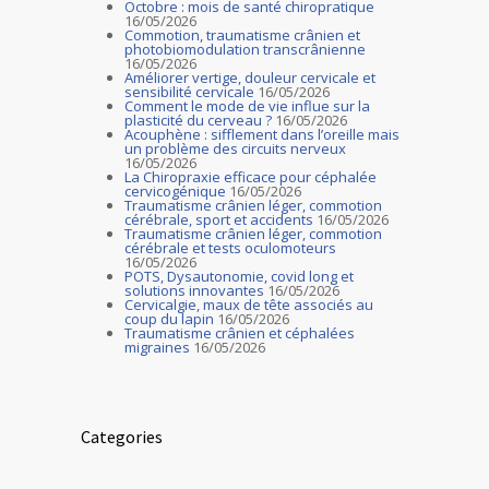
Octobre : mois de santé chiropratique
16/05/2026
Commotion, traumatisme crânien et
photobiomodulation transcrânienne
16/05/2026
Améliorer vertige, douleur cervicale et
sensibilité cervicale
16/05/2026
Comment le mode de vie influe sur la
plasticité du cerveau ?
16/05/2026
Acouphène : sifflement dans l’oreille mais
un problème des circuits nerveux
16/05/2026
La Chiropraxie efficace pour céphalée
cervicogénique
16/05/2026
Traumatisme crânien léger, commotion
cérébrale, sport et accidents
16/05/2026
Traumatisme crânien léger, commotion
cérébrale et tests oculomoteurs
16/05/2026
POTS, Dysautonomie, covid long et
solutions innovantes
16/05/2026
Cervicalgie, maux de tête associés au
coup du lapin
16/05/2026
Traumatisme crânien et céphalées
migraines
16/05/2026
Categories