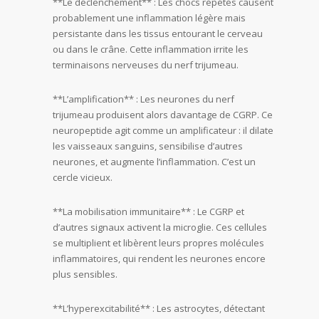
**Le déclenchement** : Les chocs répétés causent
probablement une inflammation légère mais
persistante dans les tissus entourant le cerveau
ou dans le crâne. Cette inflammation irrite les
terminaisons nerveuses du nerf trijumeau.
**L’amplification** : Les neurones du nerf
trijumeau produisent alors davantage de CGRP. Ce
neuropeptide agit comme un amplificateur : il dilate
les vaisseaux sanguins, sensibilise d’autres
neurones, et augmente l’inflammation. C’est un
cercle vicieux.
**La mobilisation immunitaire** : Le CGRP et
d’autres signaux activent la microglie. Ces cellules
se multiplient et libèrent leurs propres molécules
inflammatoires, qui rendent les neurones encore
plus sensibles.
**L’hyperexcitabilité** : Les astrocytes, détectant