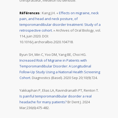
chiropracteur, médecin ou dentiste.
Références
: Kang J.H. «
Effects on migraine, neck
pain, and head and neck posture, of
temporomandibular disorder treatment: Study of a
retrospective cohort
. » Archives of Oral Biology, vol.
114, juin 2020. DOI:
10.1016/j.archoralbio.2020.104718.
Byun SH, Min C, Yoo DM, Yang BE, Choi HG.
Increased Risk of Migraine in Patients with
Temporomandibular Disorder: A Longitudinal
Follow-Up Study Using a National Health Screening
Cohort.
Diagnostics (Basel). 2020 Sep 20;10(9):724.
Yakkaphan P, Elias LA, Ravindranath PT, Renton T.
Is painful temporomandibular disorder a real
headache for many patients?
Br Dent J. 2024
Mar;236(6):475-482.