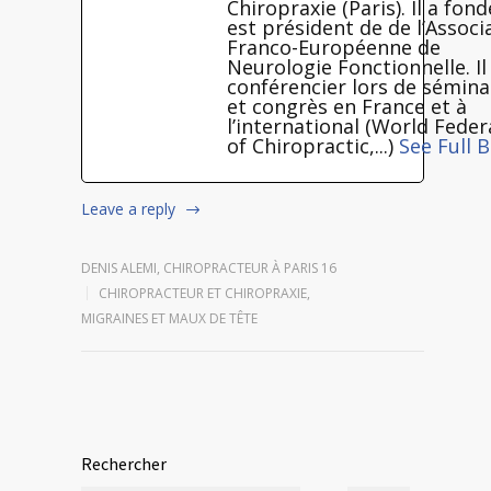
Chiropraxie (Paris). Il a fond
est président de de l’Associ
Franco-Européenne de
Neurologie Fonctionnelle. Il
conférencier lors de sémina
et congrès en France et à
l’international (World Feder
of Chiropractic,...)
See Full B
Leave a reply
DENIS ALEMI, CHIROPRACTEUR À PARIS 16
CHIROPRACTEUR ET CHIROPRAXIE
,
MIGRAINES ET MAUX DE TÊTE
Rechercher