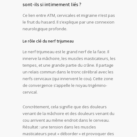
sont-ils si intimement liés ?
Ce lien entre ATM, cervicales et migraine n’est pas
le fruit du hasard. Il s’explique par une connexion
neurologique profonde.
Le rôle clé du nerf trijumeau
Le nerf trijumeau est le grand nerf de la face. Il
innerve la mâchoire, les muscles masticateurs, les
tempes, et une grande partie du crâne. Il partage
un relais commun dans le tronc cérébral avec les
nerfs cervicaux (qui innervent le cou). Cette zone
de convergence s’appelle le noyau trigémino-
cervical.
Concrètement, cela signifie que des douleurs
venant de la mâchoire et des douleurs venant du
cou arrivent au même endroit dans le cerveau.
Résultat : une tension dans les muscles
masticateurs peut « déborder » et provoquer des