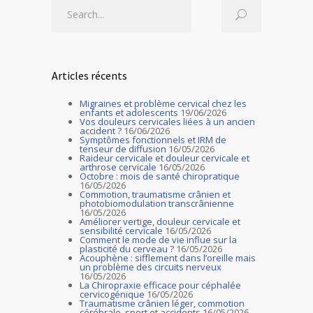
Articles récents
Migraines et problème cervical chez les
enfants et adolescents
19/06/2026
Vos douleurs cervicales liées à un ancien
accident ?
16/06/2026
Symptômes fonctionnels et IRM de
tenseur de diffusion
16/05/2026
Raideur cervicale et douleur cervicale et
arthrose cervicale
16/05/2026
Octobre : mois de santé chiropratique
16/05/2026
Commotion, traumatisme crânien et
photobiomodulation transcrânienne
16/05/2026
Améliorer vertige, douleur cervicale et
sensibilité cervicale
16/05/2026
Comment le mode de vie influe sur la
plasticité du cerveau ?
16/05/2026
Acouphène : sifflement dans l’oreille mais
un problème des circuits nerveux
16/05/2026
La Chiropraxie efficace pour céphalée
cervicogénique
16/05/2026
Traumatisme crânien léger, commotion
cérébrale, sport et accidents
16/05/2026