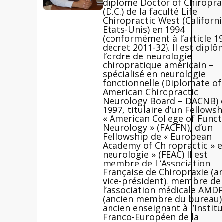
diplômé Doctor of Chiropra
(D.C.) de la faculté Life
Chiropractic West (Californi
Etats-Unis) en 1994
(conformément à l’article 1
décret 2011-32). Il est dipl
l’ordre de neurologie
chiropratique américain –
spécialisé en neurologie
fonctionnelle (Diplomate of
American Chiropractic
Neurology Board – DACNB) 
1997, titulaire d’un Fellows
« American College of Funct
Neurology » (FACFN), d’un
Fellowship de « European
Academy of Chiropractic » 
neurologie » (FEAC) Il est
membre de l ‘Association
Française de Chiropraxie (a
vice-président), membre de
l’association médicale AMDP
(ancien membre du bureau)
ancien enseignant à l’Instit
Franco-Européen de la