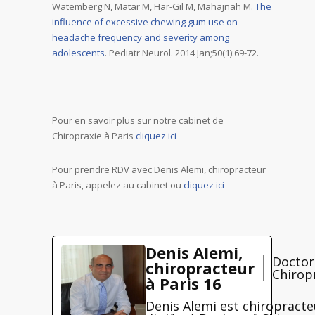
Watemberg N, Matar M, Har-Gil M, Mahajnah M.
The
influence of excessive chewing gum use on
headache frequency and severity among
adolescents
. Pediatr Neurol. 2014 Jan;50(1):69-72.
Pour en savoir plus sur notre cabinet de
Chiropraxie à Paris
cliquez ici
Pour prendre RDV avec Denis Alemi, chiropracteur
à Paris, appelez au cabinet ou
cliquez ici
Denis Alemi,
Doctor
chiropracteur
Chirop
à Paris 16
Denis Alemi est chiropracte