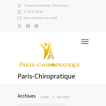
11 Avenue Fremiet, 75016 Paris
01 47 07 02 60
Nous envoyer un email
Paris-Chiropratique
Archives
HOME
ARCHIVES