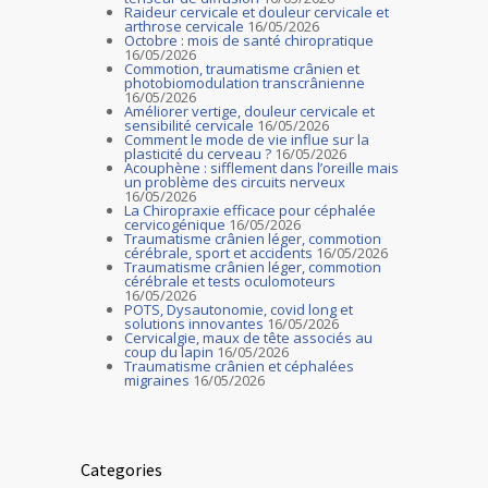
Raideur cervicale et douleur cervicale et
arthrose cervicale
16/05/2026
Octobre : mois de santé chiropratique
16/05/2026
Commotion, traumatisme crânien et
photobiomodulation transcrânienne
16/05/2026
Améliorer vertige, douleur cervicale et
sensibilité cervicale
16/05/2026
Comment le mode de vie influe sur la
plasticité du cerveau ?
16/05/2026
Acouphène : sifflement dans l’oreille mais
un problème des circuits nerveux
16/05/2026
La Chiropraxie efficace pour céphalée
cervicogénique
16/05/2026
Traumatisme crânien léger, commotion
cérébrale, sport et accidents
16/05/2026
Traumatisme crânien léger, commotion
cérébrale et tests oculomoteurs
16/05/2026
POTS, Dysautonomie, covid long et
solutions innovantes
16/05/2026
Cervicalgie, maux de tête associés au
coup du lapin
16/05/2026
Traumatisme crânien et céphalées
migraines
16/05/2026
Categories