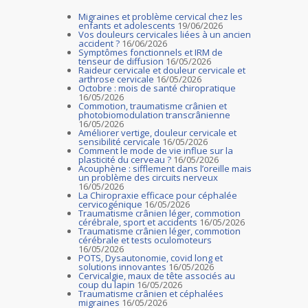
Migraines et problème cervical chez les
enfants et adolescents
19/06/2026
Vos douleurs cervicales liées à un ancien
accident ?
16/06/2026
Symptômes fonctionnels et IRM de
tenseur de diffusion
16/05/2026
Raideur cervicale et douleur cervicale et
arthrose cervicale
16/05/2026
Octobre : mois de santé chiropratique
16/05/2026
Commotion, traumatisme crânien et
photobiomodulation transcrânienne
16/05/2026
Améliorer vertige, douleur cervicale et
sensibilité cervicale
16/05/2026
Comment le mode de vie influe sur la
plasticité du cerveau ?
16/05/2026
Acouphène : sifflement dans l’oreille mais
un problème des circuits nerveux
16/05/2026
La Chiropraxie efficace pour céphalée
cervicogénique
16/05/2026
Traumatisme crânien léger, commotion
cérébrale, sport et accidents
16/05/2026
Traumatisme crânien léger, commotion
cérébrale et tests oculomoteurs
16/05/2026
POTS, Dysautonomie, covid long et
solutions innovantes
16/05/2026
Cervicalgie, maux de tête associés au
coup du lapin
16/05/2026
Traumatisme crânien et céphalées
migraines
16/05/2026