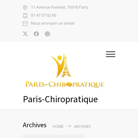
11 Avenue Fremiet, 75016 Paris
01 47 07 02 60
Nous envoyer un email
Paris-Chiropratique
Archives
HOME
ARCHIVES