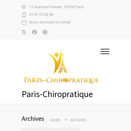
11 Avenue Fremiet, 75016 Paris
01 47 07 02 60
Nous envoyer un email
Paris-Chiropratique
Archives
HOME
ARCHIVES