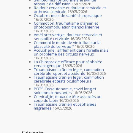
tenseur de diffusion
16/05/2026
Raideur cervicale et douleur cervicale et
arthrose cervicale
16/05/2026
Octobre : mois de santé chiropratique
16/05/2026
Commotion, traumatisme crânien et
photobiomodulation transcrânienne
16/05/2026
Améliorer vertige, douleur cervicale et
sensibilité cervicale
16/05/2026
Comment le mode de vie influe sur la
plasticité du cerveau ?
16/05/2026
Acouphène : sifflement dans l’oreille mais
un problème des circuits nerveux
16/05/2026
La Chiropraxie efficace pour céphalée
cervicogénique
16/05/2026
Traumatisme crânien léger, commotion
cérébrale, sport et accidents
16/05/2026
Traumatisme crânien léger, commotion
cérébrale et tests oculomoteurs
16/05/2026
POTS, Dysautonomie, covid long et
solutions innovantes
16/05/2026
Cervicalgie, maux de tête associés au
coup du lapin
16/05/2026
Traumatisme crânien et céphalées
migraines
16/05/2026
Categories