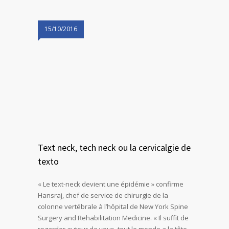
15/10/2016
Text neck, tech neck ou la cervicalgie de
texto
« Le text-neck devient une épidémie » confirme
Hansraj, chef de service de chirurgie de la
colonne vertébrale à l’hôpital de New York Spine
Surgery and Rehabilitation Medicine. « Il suffit de
regarder autour de vous, tout le monde a la tête