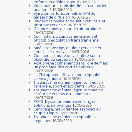
enfants et adolescents
19/06/2026
Vos douleurs cervicales liées à un ancien
accident ?
16/06/2026
Symptômes fonctionnels et IRM de
tenseur de diffusion
16/05/2026
Raideur cervicale et douleur cervicale et
arthrose cervicale
16/05/2026
Octobre : mois de santé chiropratique
16/05/2026
Commotion, traumatisme crânien et
photobiomodulation transcrânienne
16/05/2026
Améliorer vertige, douleur cervicale et
sensibilité cervicale
16/05/2026
Comment le mode de vie influe sur la
plasticité du cerveau ?
16/05/2026
Acouphène : sifflement dans l’oreille mais
un problème des circuits nerveux
16/05/2026
La Chiropraxie efficace pour céphalée
cervicogénique
16/05/2026
Traumatisme crânien léger, commotion
cérébrale, sport et accidents
16/05/2026
Traumatisme crânien léger, commotion
cérébrale et tests oculomoteurs
16/05/2026
POTS, Dysautonomie, covid long et
solutions innovantes
16/05/2026
Cervicalgie, maux de tête associés au
coup du lapin
16/05/2026
Traumatisme crânien et céphalées
migraines
16/05/2026