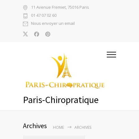
11 Avenue Fremiet, 75016 Paris
01 47 07 02 60
Nous envoyer un email
Paris-Chiropratique
Archives
HOME
ARCHIVES