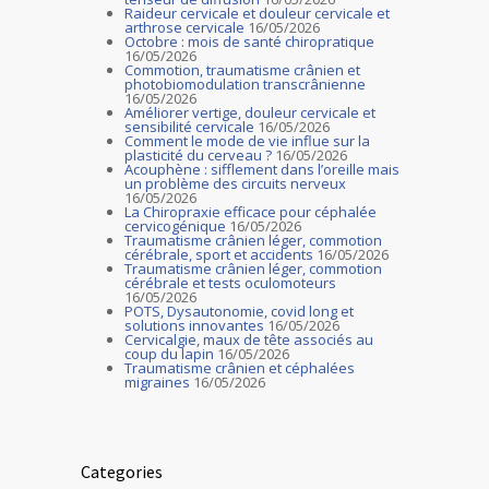
Raideur cervicale et douleur cervicale et
arthrose cervicale
16/05/2026
Octobre : mois de santé chiropratique
16/05/2026
Commotion, traumatisme crânien et
photobiomodulation transcrânienne
16/05/2026
Améliorer vertige, douleur cervicale et
sensibilité cervicale
16/05/2026
Comment le mode de vie influe sur la
plasticité du cerveau ?
16/05/2026
Acouphène : sifflement dans l’oreille mais
un problème des circuits nerveux
16/05/2026
La Chiropraxie efficace pour céphalée
cervicogénique
16/05/2026
Traumatisme crânien léger, commotion
cérébrale, sport et accidents
16/05/2026
Traumatisme crânien léger, commotion
cérébrale et tests oculomoteurs
16/05/2026
POTS, Dysautonomie, covid long et
solutions innovantes
16/05/2026
Cervicalgie, maux de tête associés au
coup du lapin
16/05/2026
Traumatisme crânien et céphalées
migraines
16/05/2026
Categories