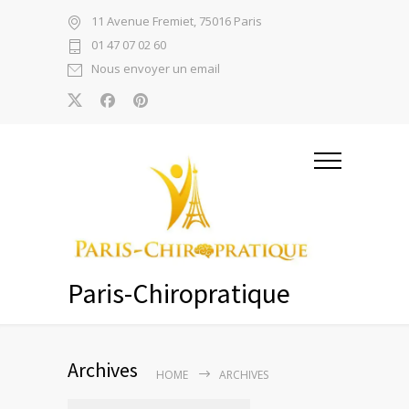
11 Avenue Fremiet, 75016 Paris
01 47 07 02 60
Nous envoyer un email
Paris-Chiropratique
Archives
HOME
ARCHIVES