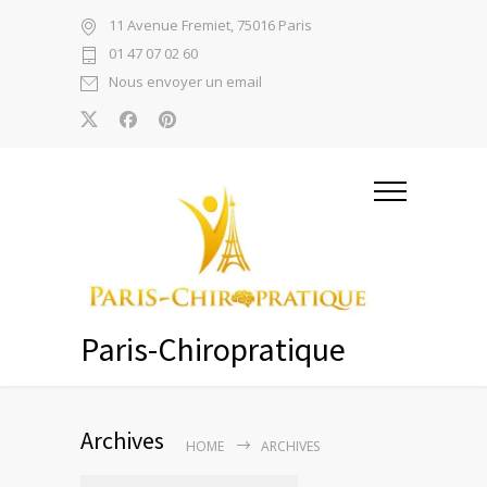
11 Avenue Fremiet, 75016 Paris
01 47 07 02 60
Nous envoyer un email
Paris-Chiropratique
Archives
HOME
ARCHIVES