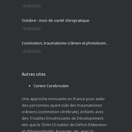
16/05/2026
Octobre : mois de santé chiropratique
16/05/2026
Commotion, traumatisme crânien et photobiomodulation transcrânienne
16/05/2026
Autres sites
Centre Cerebrostim
Une approche innovante en France pour aider
des personnes ayant subi des traumatismes
crâniens (commotion cérébrale), enfants avec
des Troubles Envahissants de Dévelopement
tels que le TDAH (Troubles de Déficit d’Attention
et d’Hyperactivité), Asperger, etc. avec la