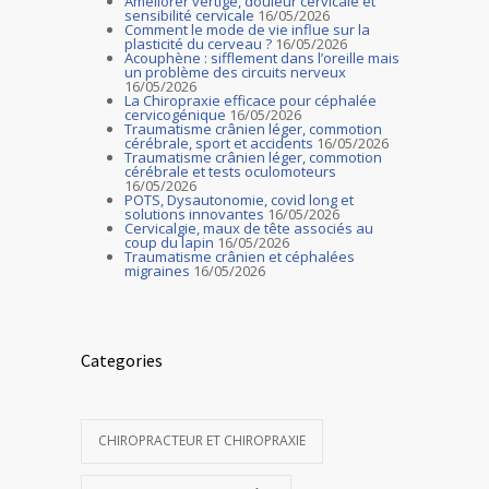
Améliorer vertige, douleur cervicale et
sensibilité cervicale
16/05/2026
Comment le mode de vie influe sur la
plasticité du cerveau ?
16/05/2026
Acouphène : sifflement dans l’oreille mais
un problème des circuits nerveux
16/05/2026
La Chiropraxie efficace pour céphalée
cervicogénique
16/05/2026
Traumatisme crânien léger, commotion
cérébrale, sport et accidents
16/05/2026
Traumatisme crânien léger, commotion
cérébrale et tests oculomoteurs
16/05/2026
POTS, Dysautonomie, covid long et
solutions innovantes
16/05/2026
Cervicalgie, maux de tête associés au
coup du lapin
16/05/2026
Traumatisme crânien et céphalées
migraines
16/05/2026
Categories
CHIROPRACTEUR ET CHIROPRAXIE