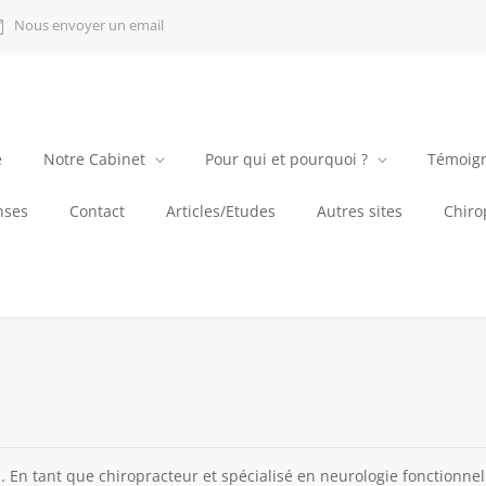
Nous envoyer un email
e
Notre Cabinet
Pour qui et pourquoi ?
Témoig
nses
Contact
Articles/Etudes
Autres sites
Chirop
En tant que chiropracteur et spécialisé en neurologie fonctionnell