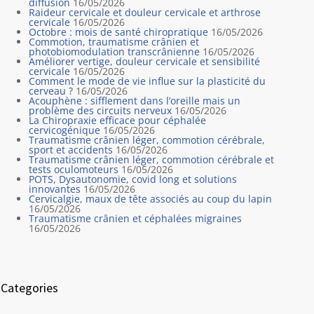
diffusion
16/05/2026
Raideur cervicale et douleur cervicale et arthrose
cervicale
16/05/2026
Octobre : mois de santé chiropratique
16/05/2026
Commotion, traumatisme crânien et
photobiomodulation transcrânienne
16/05/2026
Améliorer vertige, douleur cervicale et sensibilité
cervicale
16/05/2026
Comment le mode de vie influe sur la plasticité du
cerveau ?
16/05/2026
Acouphène : sifflement dans l’oreille mais un
problème des circuits nerveux
16/05/2026
La Chiropraxie efficace pour céphalée
cervicogénique
16/05/2026
Traumatisme crânien léger, commotion cérébrale,
sport et accidents
16/05/2026
Traumatisme crânien léger, commotion cérébrale et
tests oculomoteurs
16/05/2026
POTS, Dysautonomie, covid long et solutions
innovantes
16/05/2026
Cervicalgie, maux de tête associés au coup du lapin
16/05/2026
Traumatisme crânien et céphalées migraines
16/05/2026
Categories