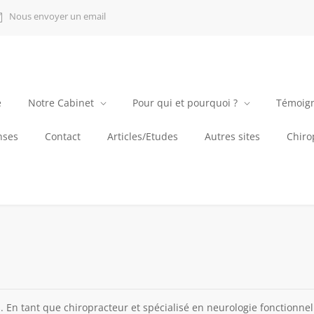
Nous envoyer un email
e
Notre Cabinet
Pour qui et pourquoi ?
Témoig
nses
Contact
Articles/Etudes
Autres sites
Chirop
En tant que chiropracteur et spécialisé en neurologie fonctionnell