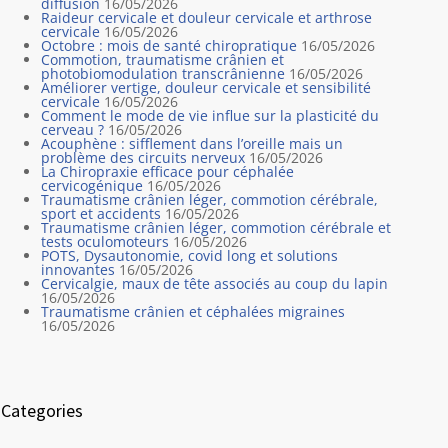
diffusion
16/05/2026
Raideur cervicale et douleur cervicale et arthrose
cervicale
16/05/2026
Octobre : mois de santé chiropratique
16/05/2026
Commotion, traumatisme crânien et
photobiomodulation transcrânienne
16/05/2026
Améliorer vertige, douleur cervicale et sensibilité
cervicale
16/05/2026
Comment le mode de vie influe sur la plasticité du
cerveau ?
16/05/2026
Acouphène : sifflement dans l’oreille mais un
problème des circuits nerveux
16/05/2026
La Chiropraxie efficace pour céphalée
cervicogénique
16/05/2026
Traumatisme crânien léger, commotion cérébrale,
sport et accidents
16/05/2026
Traumatisme crânien léger, commotion cérébrale et
tests oculomoteurs
16/05/2026
POTS, Dysautonomie, covid long et solutions
innovantes
16/05/2026
Cervicalgie, maux de tête associés au coup du lapin
16/05/2026
Traumatisme crânien et céphalées migraines
16/05/2026
Categories