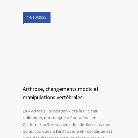
14/10/2022
Arthrose, changements modic et
manipulations vertébrales
La « Arthritis Foundation » cite le Pr Scott
Haldeman, neurologue à Santa Ana, en
Californie : « Si vous avez des douleurs au dos
ou au cou dues à l’arthrose, la chiropratique est
l’une des thérapies les plus sûres que vous