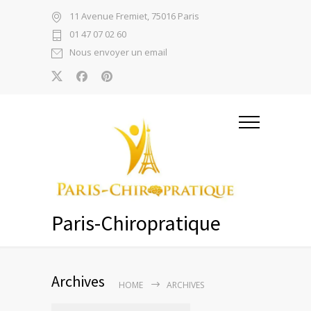
11 Avenue Fremiet, 75016 Paris
01 47 07 02 60
Nous envoyer un email
Paris-Chiropratique
Archives
HOME
ARCHIVES