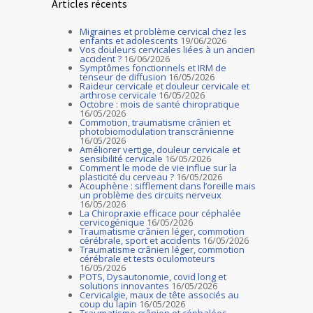
Articles récents
Migraines et problème cervical chez les
enfants et adolescents
19/06/2026
Vos douleurs cervicales liées à un ancien
accident ?
16/06/2026
Symptômes fonctionnels et IRM de
tenseur de diffusion
16/05/2026
Raideur cervicale et douleur cervicale et
arthrose cervicale
16/05/2026
Octobre : mois de santé chiropratique
16/05/2026
Commotion, traumatisme crânien et
photobiomodulation transcrânienne
16/05/2026
Améliorer vertige, douleur cervicale et
sensibilité cervicale
16/05/2026
Comment le mode de vie influe sur la
plasticité du cerveau ?
16/05/2026
Acouphène : sifflement dans l’oreille mais
un problème des circuits nerveux
16/05/2026
La Chiropraxie efficace pour céphalée
cervicogénique
16/05/2026
Traumatisme crânien léger, commotion
cérébrale, sport et accidents
16/05/2026
Traumatisme crânien léger, commotion
cérébrale et tests oculomoteurs
16/05/2026
POTS, Dysautonomie, covid long et
solutions innovantes
16/05/2026
Cervicalgie, maux de tête associés au
coup du lapin
16/05/2026
Traumatisme crânien et céphalées