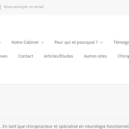
Nous envoyer un email
e
Notre Cabinet
Pour qui et pourquoi ?
Témoig
nses
Contact
Articles/Etudes
Autres sites
Chirop
En tant que chiropracteur et spécialisé en neurologie fonctionnell