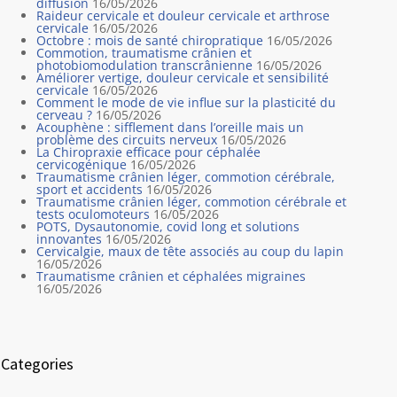
diffusion
16/05/2026
Raideur cervicale et douleur cervicale et arthrose
cervicale
16/05/2026
Octobre : mois de santé chiropratique
16/05/2026
Commotion, traumatisme crânien et
photobiomodulation transcrânienne
16/05/2026
Améliorer vertige, douleur cervicale et sensibilité
cervicale
16/05/2026
Comment le mode de vie influe sur la plasticité du
cerveau ?
16/05/2026
Acouphène : sifflement dans l’oreille mais un
problème des circuits nerveux
16/05/2026
La Chiropraxie efficace pour céphalée
cervicogénique
16/05/2026
Traumatisme crânien léger, commotion cérébrale,
sport et accidents
16/05/2026
Traumatisme crânien léger, commotion cérébrale et
tests oculomoteurs
16/05/2026
POTS, Dysautonomie, covid long et solutions
innovantes
16/05/2026
Cervicalgie, maux de tête associés au coup du lapin
16/05/2026
Traumatisme crânien et céphalées migraines
16/05/2026
Categories