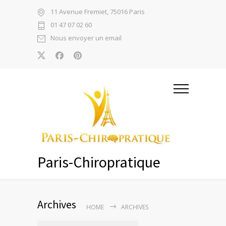
11 Avenue Fremiet, 75016 Paris
01 47 07 02 60
Nous envoyer un email
Paris-Chiropratique
Archives
HOME
ARCHIVES