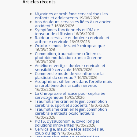
Articles récents
Migraines et problème cervical chez les
enfants et adolescents
19/06/2026
Vos douleurs cervicales liées à un ancien
accident ?
16/06/2026
Symptômes fonctionnels et IRM de
tenseur de diffusion
16/05/2026
Raideur cervicale et douleur cervicale et
arthrose cervicale
16/05/2026
Octobre : mois de santé chiropratique
16/05/2026
Commotion, traumatisme crânien et
photobiomodulation transcrânienne
16/05/2026
Améliorer vertige, douleur cervicale et
sensibilité cervicale
16/05/2026
Comment le mode de vie influe sur la
plasticité du cerveau ?
16/05/2026
Acouphène : sifflement dans l’oreille mais
un problème des circuits nerveux
16/05/2026
La Chiropraxie efficace pour céphalée
cervicogénique
16/05/2026
Traumatisme crânien léger, commotion
cérébrale, sport et accidents
16/05/2026
Traumatisme crânien léger, commotion
cérébrale et tests oculomoteurs
16/05/2026
POTS, Dysautonomie, covid long et
solutions innovantes
16/05/2026
Cervicalgie, maux de tête associés au
coup du lapin
16/05/2026
Traumatisme crânien et céphalées